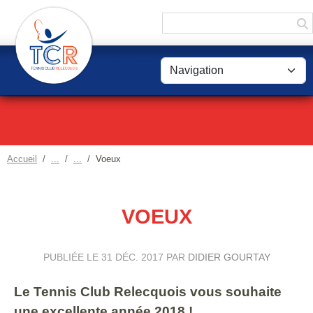
Panneau de gestion des cookies
Accueil
Voeux
VOEUX
PUBLIÉE LE
31 DÉC. 2017
PAR
DIDIER GOURTAY
Le Tennis Club Relecquois vous souhaite
une excellente année 2018 !