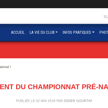
S
ACCUEIL
LA VIE DU CLUB
INFOS PRATIQUES
PHOT
tional !
NT DU CHAMPIONNAT PRÉ-NA
PUBLIÉE LE
02 MAI 2018
PAR
DIDIER GOURTAY