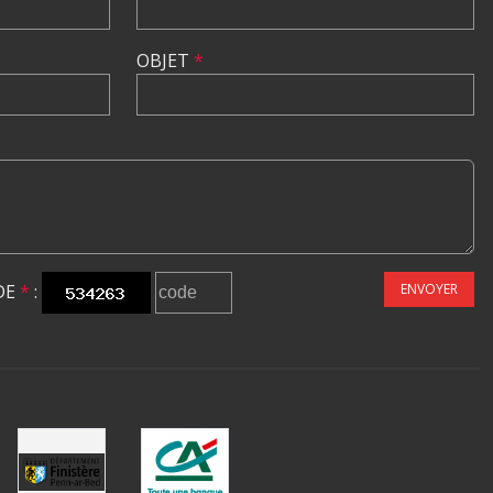
OBJET
*
DE
*
:
ENVOYER