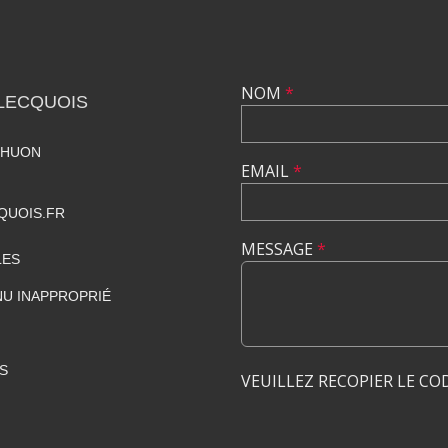
NOM
*
LECQUOIS
RHUON
EMAIL
*
QUOIS.FR
MESSAGE
*
LES
U INAPPROPRIÉ
S
VEUILLEZ RECOPIER LE CO