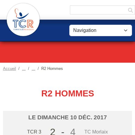
Panneau de gestion des cookies
Accueil
R2 Hommes
R2 HOMMES
LE
DIMANCHE
10
DÉC.
2017
2
-
4
TCR 3
TC Morlaix