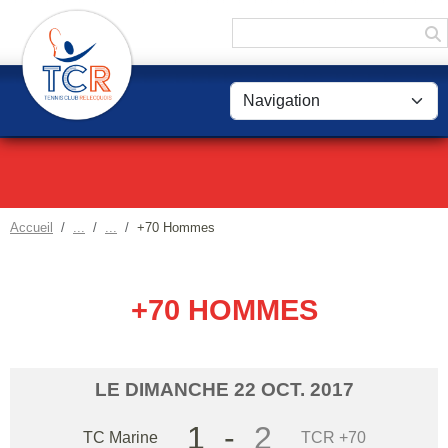
Panneau de gestion des cookies
Accueil
+70 Hommes
+70 HOMMES
LE
DIMANCHE
22
OCT.
2017
1
-
2
TC Marine
TCR +70