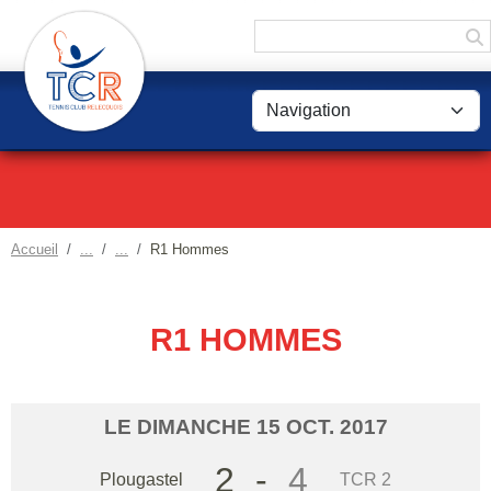
Panneau de gestion des cookies
Accueil
R1 Hommes
R1 HOMMES
LE
DIMANCHE
15
OCT.
2017
2
-
4
Plougastel
TCR 2