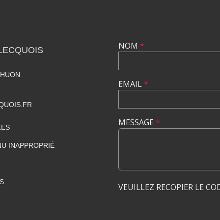
NOM
*
LECQUOIS
RHUON
EMAIL
*
QUOIS.FR
MESSAGE
*
LES
U INAPPROPRIÉ
S
VEUILLEZ RECOPIER LE CO